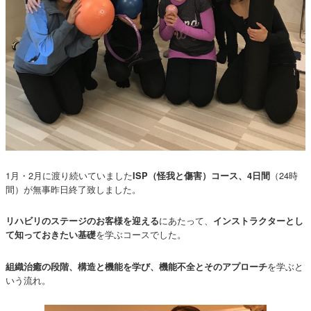
1月・2月に渡り続いていました
（24時
ISP（怪我と傷害）コース、4日間
間）が無事昨日終了致しました。
にあたって、
リハビリのステージのお客様を迎える
インストラクターとし
を学ぶコースでした。
て知っておきたい基礎
を学ぶと
組織治癒の段階、構造と機能を学び、機能不全とそのアプローチ
いう流れ。