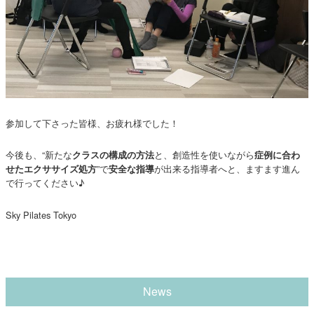
参加して下さった皆様、お疲れ様でした！
今後も、“新たな
と、創造性を使いながら
クラスの構成の方法
症例に合わ
”で
が出来る指導者へと、ますます進ん
せたエクササイズ処方
安全な指導
で行ってください♪
Sky Pilates Tokyo
News