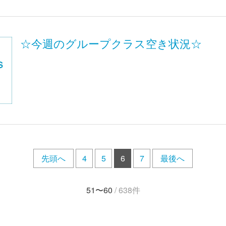
☆今週のグループクラス空き状況☆
先頭へ
4
5
6
7
最後へ
51〜60
/ 638件