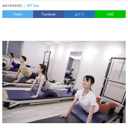
2021年9月3日
|
SPT Edu.
Twitter
Facebook
はてブ
LINE