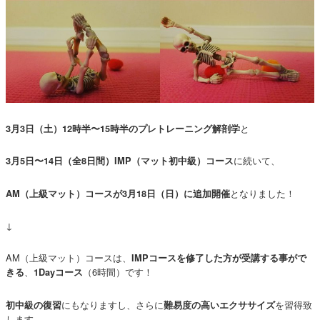
と
3月3日（土）12時半〜15時半のプレトレーニング解剖学
に続いて、
3月5日〜14日（全8日間）IMP（マット初中級）コース
となりました！
AM（上級マット）コースが3月18日（日）に追加開催
↓
AM（上級マット）コースは、
IMPコースを修了した方が受講する事がで
、
（6時間）です！
きる
1Dayコース
にもなりますし、さらに
を習得致
初中級の復習
難易度の高いエクササイズ
します。