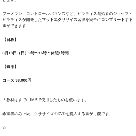
ブーメラン、コントロールバランスなど、ピラティス創始者のジョセフ・
ピラティスが開発した
習得を完全に
する
マットエクササイズ
コンプリート
事ができます。
【日程】
3月18日（日）9時〜16時＊休憩1時間
【費用】
コース 38,000円
＊教材はすでにIMPで使用したものを使います。
希望者のみ上級エクササイズのDVDを購入する事が可能です。
☆