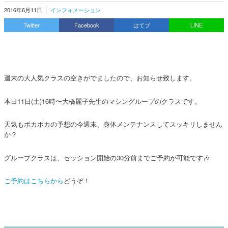
2016年6月11日
|
インフォメーション
Twitter
Facebook
はてブ
LINE
週末の大人気クラスの空きがでましたので、お知らせ致します。
本日11日(土)16時〜大橋麗子先生のマシングループのクラスです。
天気もポカポカの予想の今週末、身体メンテナンスしてスッキリしません
か？
グループクラスは、セッション開始の30分前までご予約が可能です🎶
ご予約はこちらから
どうぞ！