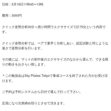
日程：5月19日11時45〜13時
費用：3000円
クイック姿勢分析20分＋残り時間でエクササイズで計75分という内容で
す。
クイック姿勢分析では、ペアで素早く分析しあい、認定試験と同じような
速さで姿勢分析を行います。
その後には、マットの初中級のエクササイズのなかから選んで、できる限
りの動きをおさらい致します。
＊この勉強会はSky Pilates Tokyoで養成コースを終了された方がお受け頂
けます。
ご予約は予約システムから日付で選んで行って下さい。
定員になり次第締め切りとさせて頂きます。