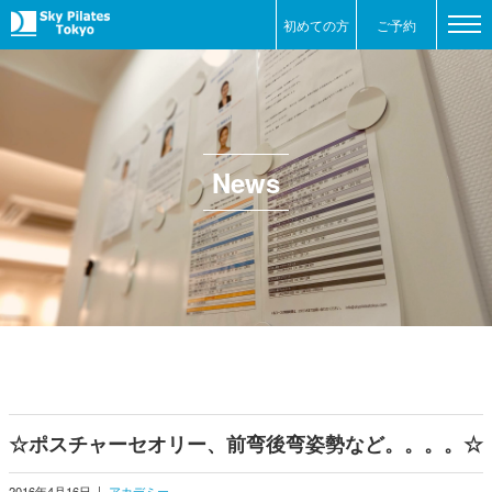
初めての方
ご予約
News
☆ポスチャーセオリー、前弯後弯姿勢など。。。。☆
2016年4月16日
|
アカデミー