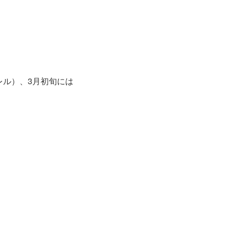
。
レル）、3月初旬には