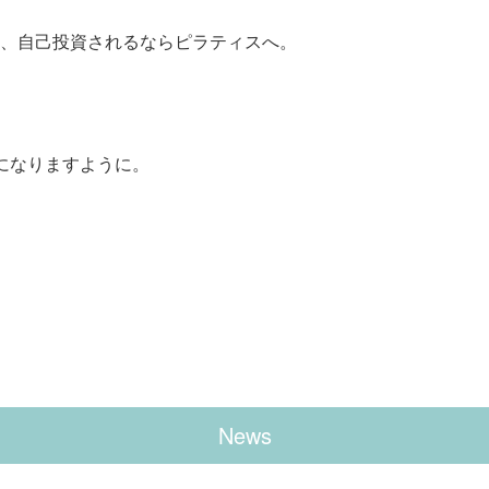
、自己投資されるならピラティスへ。
になりますように。
News