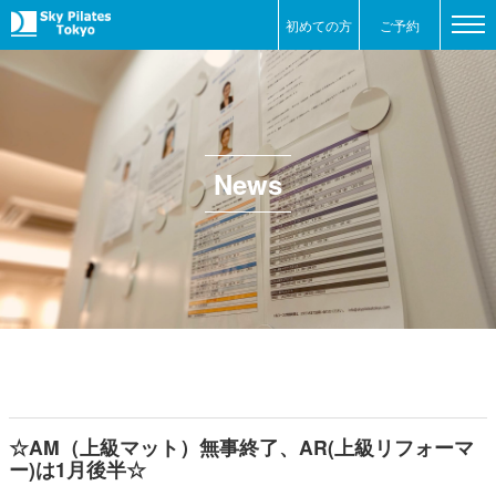
初めての方
ご予約
News
☆AM（上級マット）無事終了、AR(上級リフォーマ
ー)は1月後半☆