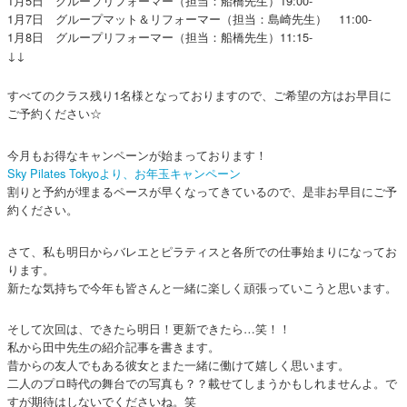
1月5日 グループリフォーマー（担当：船橋先生）19:00-
1月7日 グループマット＆リフォーマー（担当：島崎先生） 11:00-
1月8日 グループリフォーマー（担当：船橋先生）11:15-
↓↓
すべてのクラス残り1名様となっておりますので、ご希望の方はお早目に
ご予約ください☆
今月もお得なキャンペーンが始まっております！
Sky Pilates Tokyoより、お年玉キャンペーン
割りと予約が埋まるペースが早くなってきているので、是非お早目にご予
約ください。
さて、私も明日からバレエとピラティスと各所での仕事始まりになってお
ります。
新たな気持ちで今年も皆さんと一緒に楽しく頑張っていこうと思います。
そして次回は、できたら明日！更新できたら…笑！！
私から田中先生の紹介記事を書きます。
昔からの友人でもある彼女とまた一緒に働けて嬉しく思います。
二人のプロ時代の舞台での写真も？？載せてしまうかもしれませんよ。で
すが期待はしないでくださいね。笑