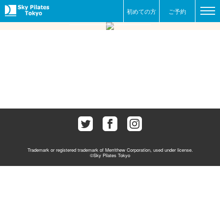
ピックアップ
初めての方
ご予約
Trademark or registered trademark of Merrithew Corporation, used under license.
©Sky Pilates Tokyo