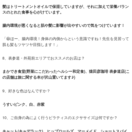
髪はトリートメントオイルで保湿していますが、それに加えて栄養バラン
スのとれた食事を心がけています。
腸内環境が悪くなると肌や髪に影響が出やすいので気をつけています！
「😆ほー、腸内環境！身体の内側からという意識ですね！先生を見習って
肌も髪もツヤツヤ目指します！」
8、表参道・外苑前エリアでおススメのお店は？
まかでき食堂(野菜にこだわったヘルシー和定食)、猿田彦珈琲 表参道店(こ
の店舗は旅に関する本が沢山置いてます♪)
9、好きな色はなんですか？
うすいピンク、白、赤紫
10、ご自身の為によく行うピラティスのエクササイズは何ですか？
キャット(キャデラック)、ヒップロールズ、マーメイド、ショートスパイ