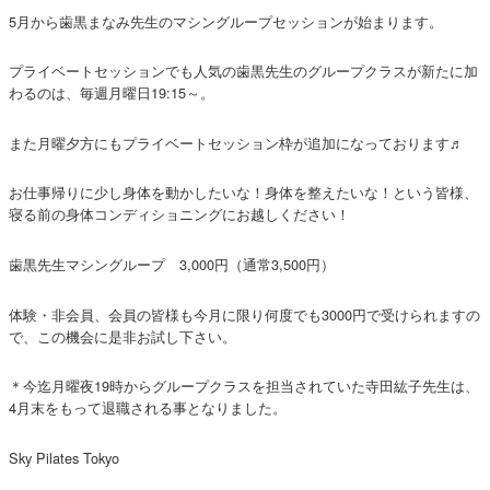
5月から歯黒まなみ先生のマシングループセッションが始まります。
プライベートセッションでも人気の歯黒先生のグループクラスが新たに加
わるのは、毎週月曜日19:15～。
また月曜夕方にもプライベートセッション枠が追加になっております♬
お仕事帰りに少し身体を動かしたいな！身体を整えたいな！という皆様、
寝る前の身体コンディショニングにお越しください！
歯黒先生マシングループ 3,000円（通常3,500円）
体験・非会員、会員の皆様も今月に限り何度でも3000円で受けられますの
で、この機会に是非お試し下さい。
＊今迄月曜夜19時からグループクラスを担当されていた寺田紘子先生は、
4月末をもって退職される事となりました。
Sky Pilates Tokyo